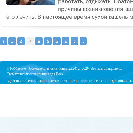
работать, отдыхать. Поэто
причины возникновения каш
его лечить. В настоящее время сухой кашель м
‹
1
2
3
4
5
6
7
8
›
© Юббистом - Стоматологическая клиника 2012- 2026. Все права защищены.
Стоматологическая клиника для Всех!
Здоровье
Общество
Покупки
Разное
Строительство и недвижимость