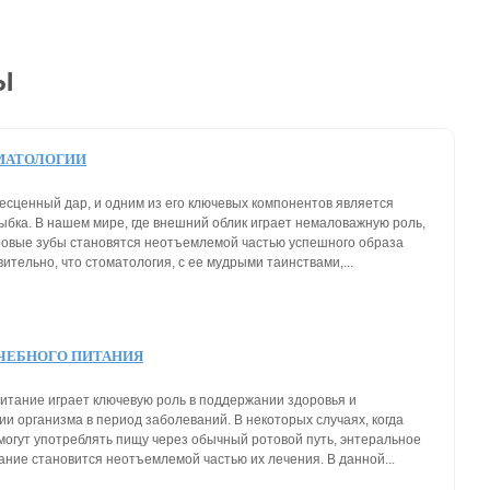
Ы
МАТОЛОГИИ
есценный дар, и одним из его ключевых компонентов является
ыбка. В нашем мире, где внешний облик играет немаловажную роль,
ровые зубы становятся неотъемлемой частью успешного образа
ительно, что стоматология, с ее мудрыми таинствами,...
ЧЕБНОГО ПИТАНИЯ
итание играет ключевую роль в поддержании здоровья и
и организма в период заболеваний. В некоторых случаях, когда
могут употреблять пищу через обычный ротовой путь, энтеральное
ание становится неотъемлемой частью их лечения. В данной...