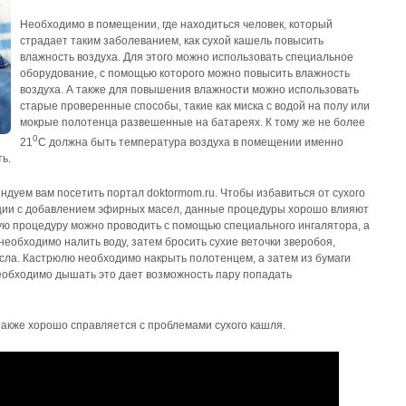
Необходимо в помещении, где находиться человек, который
страдает таким заболеванием, как сухой кашель повысить
влажность воздуха. Для этого можно использовать специальное
оборудование, с помощью которого можно повысить влажность
воздуха. А также для повышения влажности можно использовать
старые проверенные способы, такие как миска с водой на полу или
мокрые полотенца развешенные на батареях. К тому же не более
0
21
C должна быть температура воздуха в помещении именно
ь.
ендуем вам посетить портал doktormom.ru. Чтобы избавиться от сухого
ции с добавлением эфирных масел, данные процедуры хорошо влияют
кую процедуру можно проводить с помощью специального ингалятора, а
необходимо налить воду, затем бросить сухие веточки зверобоя,
сла. Кастрюлю необходимо накрыть полотенцем, а затем из бумаги
необходимо дышать это дает возможность пару попадать
также хорошо справляется с проблемами сухого кашля.