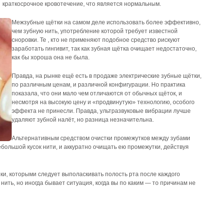
краткосрочное кровотечение, что является нормальным.
Межзубные щётки на самом деле использовать более эффективно,
чем зубную нить, употребление которой требует известной
сноровки. Те , кто не применяют подобное средство рискуют
заработать гингивит, так как зубная щётка очищает недостаточно,
как бы хороша она не была.
Правда, на рынке ещё есть в продаже электрические зубные щётки,
по различным ценам, и различной конфигурации. Но практика
показала, что они мало чем отличаются от обычных щёток, и
несмотря на высокую цену и «продвинутую» технологию, особого
эффекта не принесли. Правда, ультразвуковые вибрации лучше
удаляют зубной налёт, но разница незначительна.
Альтернативным средством очистки промежутков между зубами
большой кусок нити, и аккуратно очищать ею промежутки, действуя
ки, которыми следует выполаскивать полость рта после каждого
нить, но иногда бывает ситуация, когда вы по каким — то причинам не