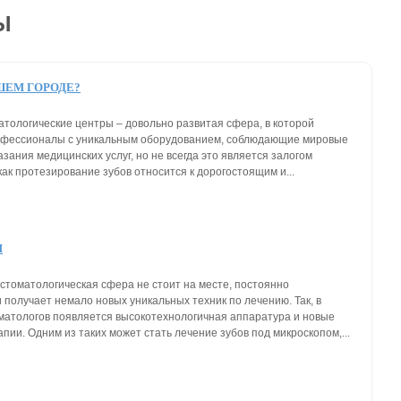
Ы
ШЕМ ГОРОДЕ?
атологические центры – довольно развитая сфера, в которой
офессионалы с уникальным оборудованием, соблюдающие мировые
зания медицинских услуг, но не всегда это является залогом
 как протезирование зубов относится к дорогостоящим и...
М
стоматологическая сфера не стоит на месте, постоянно
 получает немало новых уникальных техник по лечению. Так, в
матологов появляется высокотехнологичная аппаратура и новые
пии. Одним из таких может стать лечение зубов под микроскопом,...