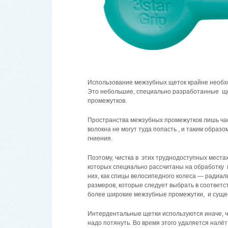
Использование межзубных щеток крайне необход
Это небольшие, специально разработанные щё
промежутков.
Пространства межзубных промежутков лишь част
волокна не могут туда попасть , и таким образо
гниения.
Поэтому, чистка в этих труднодоступных мест
которых специально рассчитаны на обработку 
них, как спицы велосипедного колеса — радиаль
размеров, которые следует выбрать в соответ
более широкие межзубные промежутки, и сущес
Интердентальные щетки используются иначе, че
надо потянуть. Во время этого удаляется налё