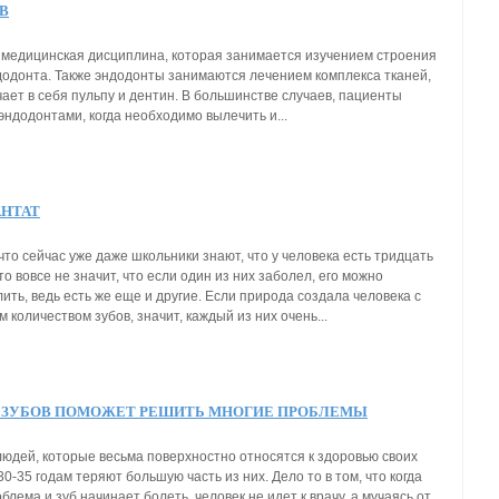
В
 медицинская дисциплина, которая занимается изучением строения
додонта. Также эндодонты занимаются лечением комплекса тканей,
ает в себя пульпу и дентин. В большинстве случаев, пациенты
эндодонтами, когда необходимо вылечить и...
АНТАТ
что сейчас уже даже школьники знают, что у человека есть тридцать
это вовсе не значит, что если один из них заболел, его можно
ить, ведь есть же еще и другие. Если природа создала человека с
количеством зубов, значит, каждый из них очень...
 ЗУБОВ ПОМОЖЕТ РЕШИТЬ МНОГИЕ ПРОБЛЕМЫ
людей, которые весьма поверхностно относятся к здоровью своих
 30-35 годам теряют большую часть из них. Дело то в том, что когда
блема и зуб начинает болеть, человек не идет к врачу, а мучаясь от