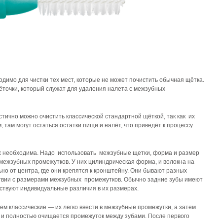
имо для чистки тех мест, которые не может почистить обычная щётка.
точки, который служат для удаления налета с межзубных
ично можно очистить классической стандартной щёткой, так как их
м, там могут остаться остатки пищи и налёт, что приведёт к процессу
ах необходима. Надо использовать межзубные щетки, форма и размер
межзубных промежутков. У них цилиндрическая форма, и волокна на
но от центра, где они крепятся к кронштейну. Они бывают разных
ствии с размерами межзубных промежутков. Обычно задние зубы имеют
твуют индивидуальные различия в их размерах.
м классические — их легко ввести в межзубные промежутки, а затем
т и полностью очищается промежуток между зубами. После первого