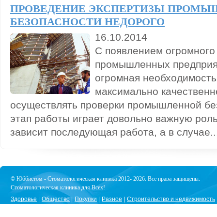
ПРОВЕДЕНИЕ ЭКСПЕРТИЗЫ ПРОМ
БЕЗОПАСНОСТИ НЕДОРОГО
16.10.2014
С появлением огромного
промышленных предприя
огромная необходимость 
максимально качественн
осуществлять проверки промышленной бе
этап работы играет довольно важную роль,
зависит последующая работа, а в случае..
© Юббистом - Стоматологическая клиника 2012- 2026. Все права защищены.
Стоматологическая клиника для Всех!
Здоровье
Общество
Покупки
Разное
Строительство и недвижимость