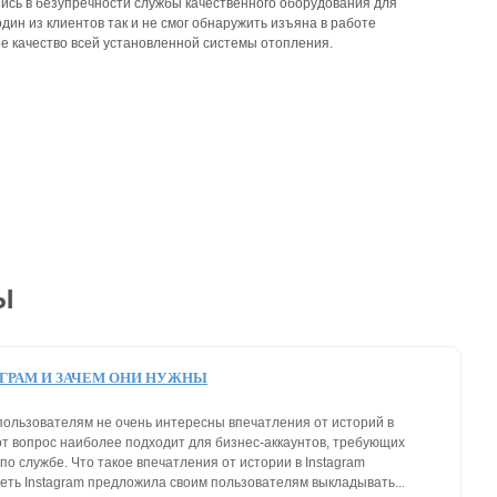
шись в безупречности службы качественного оборудования для
дин из клиентов так и не смог обнаружить изъяна в работе
е качество всей установленной системы отопления.
Ы
АГРАМ И ЗАЧЕМ ОНИ НУЖНЫ
ользователям не очень интересны впечатления от историй в
тот вопрос наиболее подходит для бизнес-аккаунтов, требующих
о службе. Что такое впечатления от истории в Instagram
еть Instagram предложила своим пользователям выкладывать...