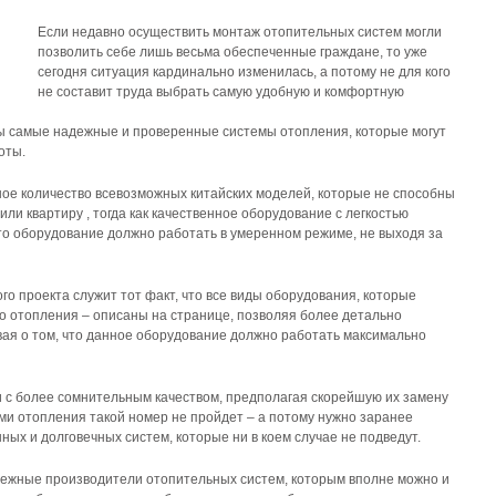
Если недавно осуществить монтаж отопительных систем могли
позволить себе лишь весьма обеспеченные граждане, то уже
сегодня ситуация кардинально изменилась, а потому не для кого
не составит труда выбрать самую удобную и комфортную
ы самые надежные и проверенные системы отопления, которые могут
оты.
ное количество всевозможных китайских моделей, которые не способны
ли квартиру , тогда как качественное оборудование с легкостью
 что оборудование должно работать в умеренном режиме, не выходя за
 проекта служит тот факт, что все виды оборудования, которые
о отопления – описаны на странице, позволяя более детально
вая о том, что данное оборудование должно работать максимально
и с более сомнительным качеством, предполагая скорейшую их замену
ми отопления такой номер не пройдет – а потому нужно заранее
ых и долговечных систем, которые ни в коем случае не подведут.
дежные производители отопительных систем, которым вполне можно и