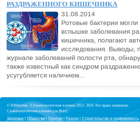
РАЗДРАЖЕННОГО КИШЕЧНИКА
31.08.2014
Ротовые бактерии могли 
вспышке заболевания ра
кишечника, полагают авт
исследования. Выводы, 
журнале заболеваний полости рта, обнару
также известный как синдром раздраженно
усугубляется наличием...
© Юббистом - Стоматологическая клиника 2012- 2026. Все права защищены.
Стоматологическая клиника для Всех!
Здоровье
Общество
Покупки
Разное
Строительство и недвижимость