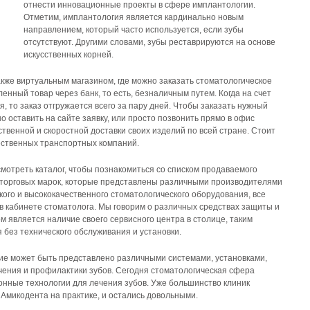
отнести инновационные проекты в сфере имплантологии.
Отметим, имплантология является кардинально новым
направлением, который часто используется, если зубы
отсутствуют. Другими словами, зубы реставрируются на основе
искусственных корней.
акже виртуальным магазином, где можно заказать стоматологическое
енный товар через банк, то есть, безналичным путем. Когда на счет
, то заказ отгружается всего за пару дней. Чтобы заказать нужный
 оставить на сайте заявку, или просто позвонить прямо в офис
твенной и скоростной доставки своих изделий по всей стране. Стоит
чественных транспортных компаний.
смотреть каталог, чтобы познакомиться со списком продаваемого
 торговых марок, которые представлены различными производителями
ого и высококачественного стоматологического оборудования, все
 кабинете стоматолога. Мы говорим о различных средствах защиты и
является наличие своего сервисного центра в столице, таким
 без технического обслуживания и установки.
ние может быть представлено различными системами, установками,
чения и профилактики зубов. Сегодня стоматологическая сфера
онные технологии для лечения зубов. Уже большинство клиник
Амикодента на практике, и остались довольными.