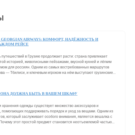
Ы
GEORGIAN AIRWAYS: КОМФОРТ, НАДЁЖНОСТЬ И
АЖДОМ РЕЙСЕ
 путешествий в Грузию продолжает расти: страна привлекает
атой историей, живописными пейзажами, вкусной кухней и лёгким
мом для россиян. Одним из самых востребованных маршрутов
ва — Тбилиси, и ключевым игроком на нём выступают грузинские...
 ОНА ДОЛЖНА БЫТЬ В ВАШЕМ ШКАФУ
и хранения одежды существует множество аксессуаров и
, помогающих поддерживать порядок и уход за вещами. Одним из
тов, который заслуживает особого внимания, является вешалка с
Почему этот простой предмет становится неотъемлемой частью...