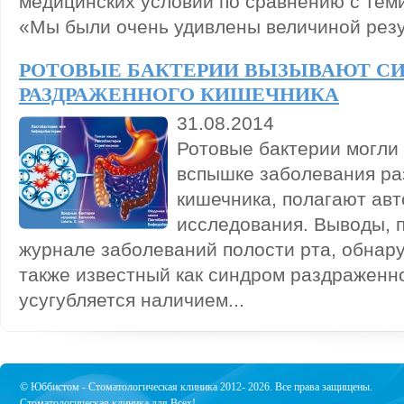
медицинских условий по сравнению с теми
«Мы были очень удивлены величиной резул
РОТОВЫЕ БАКТЕРИИ ВЫЗЫВАЮТ С
РАЗДРАЖЕННОГО КИШЕЧНИКА
31.08.2014
Ротовые бактерии могли 
вспышке заболевания ра
кишечника, полагают авт
исследования. Выводы, 
журнале заболеваний полости рта, обнару
также известный как синдром раздраженно
усугубляется наличием...
© Юббистом - Стоматологическая клиника 2012- 2026. Все права защищены.
Стоматологическая клиника для Всех!